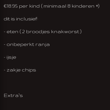
€18.95 per kind ( minimaal 8 kinderen *)
dit is inclusief:
- eten ( 2 broodjes knakworst )
- onbeperkt ranja
- ijsje
- zakje chips
Extra`s