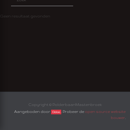
Geen resultaat gevonden
EN
Copyright ©
PolderbaanMastenbroek
Aangeboden door
. Probeer de
open source website
Odoo
bouwer
.