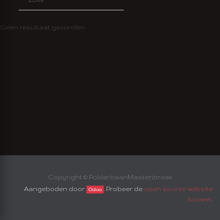
Geen resultaat gevonden
EN
Copyright ©
PolderbaanMastenbroek
Aangeboden door
. Probeer de
open source website
Odoo
bouwer
.