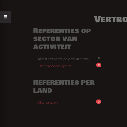
Vertr
Referenties op
sector van
activiteit
0
Alle sectoren of activiteiten
0
Ontroerend goed
Referenties per
land
AN FEESTJE
0
Alle landen
AAK